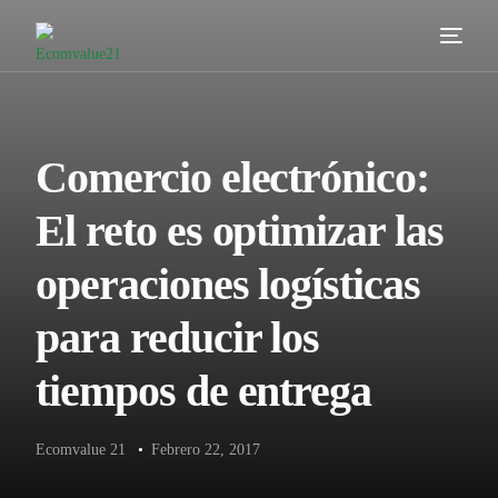
Servicios
Cómo trabajamos
Comercio electrónico:
Valor añadido
El reto es optimizar las
Clientes
operaciones logísticas
Blog
para reducir los
Contacta
tiempos de entrega
Ecomvalue 21
•
Febrero 22, 2017