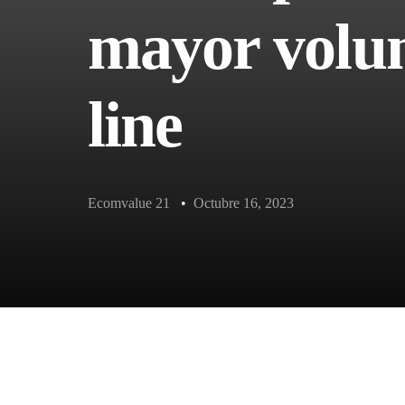
mayor volu
line
Ecomvalue 21
•
Octubre 16, 2023