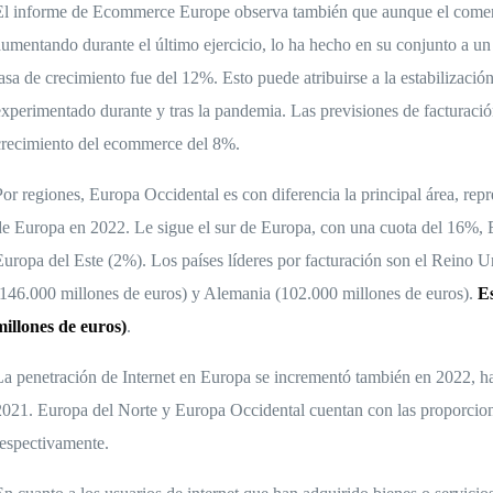
El informe de Ecommerce Europe observa también que aunque el comerc
aumentando durante el último ejercicio, lo ha hecho en su conjunto a un r
tasa de crecimiento fue del 12%. Esto puede atribuirse a la estabilizació
experimentado durante y tras la pandemia. Las previsiones de facturaci
crecimiento del ecommerce del 8%.
Por regiones, Europa Occidental es con diferencia la principal área, rep
de Europa en 2022. Le sigue el sur de Europa, con una cuota del 16%,
Europa del Este (2%). Los países líderes por facturación son el Reino U
(146.000 millones de euros) y Alemania (102.000 millones de euros).
Es
millones de euros)
.
La penetración de Internet en Europa se incrementó también en 2022, ha
2021. Europa del Norte y Europa Occidental cuentan con las proporcio
respectivamente.