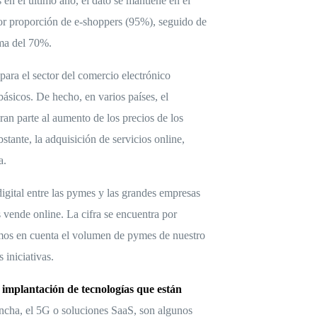
 en el último año, el dato se mantiene en el
or proporción de e-shoppers (95%), seguido de
ima del 70%.
para el sector del comercio electrónico
básicos. De hecho, en varios países, el
an parte al aumento de los precios de los
tante, la adquisición de servicios online,
a.
gital entre las pymes y las grandes empresas
vende online. La cifra se encuentra por
emos en cuenta el volumen de pymes de nuestro
 iniciativas.
e implantación de tecnologías que están
 ancha, el 5G o soluciones SaaS, son algunos