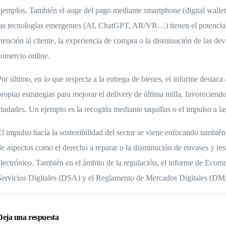
ejemplos. También el auge del pago mediante smartphone (digital wallets
las tecnologías emergentes (AI, ChatGPT, AR/VR…) tienen el potencial
atención al cliente, la experiencia de compra o la disminución de las dev
comercio online.
Por último, en lo que respecta a la entrega de bienes, el informe destac
propias estrategias para mejorar el delivery de última milla, favoreciendo 
ciudades. Un ejemplo es la recogida mediante taquillas o el impulso a la
El impulso hacia la sostenibilidad del sector se viene enfocando también
de aspectos como el derecho a reparar o la disminución de envases y re
electrónico. También en el ámbito de la regulación, el informe de Eco
Servicios Digitales (DSA) y el Reglamento de Mercados Digitales (DM
Deja una respuesta