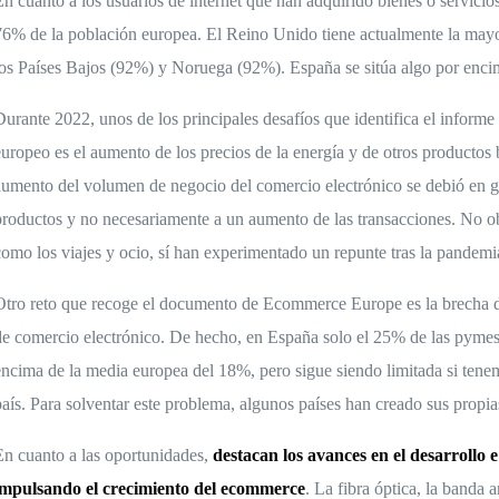
En cuanto a los usuarios de internet que han adquirido bienes o servicios
76% de la población europea. El Reino Unido tiene actualmente la may
los Países Bajos (92%) y Noruega (92%).
España se sitúa algo por enc
Durante 2022, unos de los principales desafíos que identifica el informe 
europeo es el aumento de los precios de la energía y de otros productos 
aumento del volumen de negocio del comercio electrónico se debió en gr
productos y no necesariamente a un aumento de las transacciones. No obs
como los viajes y ocio, sí han experimentado un repunte tras la pandemi
Otro reto que recoge el documento de Ecommerce Europe es la brecha di
de comercio electrónico. De hecho, en España solo el 25% de las pymes 
encima de la media europea del 18%, pero sigue siendo limitada si ten
país. Para solventar este problema, algunos países han creado sus propias
En cuanto a las oportunidades,
destacan los avances en el desarrollo 
impulsando el crecimiento del ecommerce
. La fibra óptica, la banda