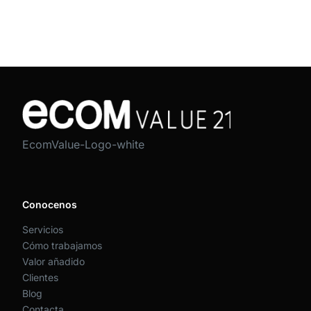
EcomValue-Logo-white
Conocenos
Servicios
Cómo trabajamos
Valor añadido
Clientes
Blog
Contacta