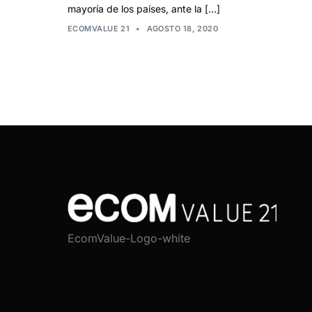
mayoría de los países, ante la […]
ECOMVALUE 21
•
AGOSTO 18, 2020
EcomValue-Logo-white