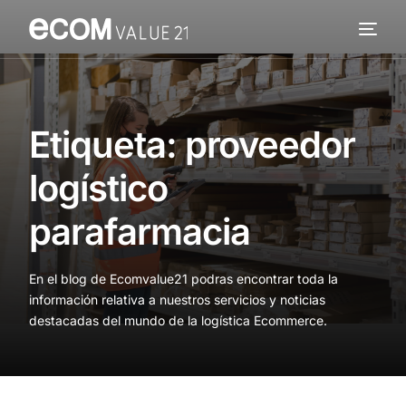
Servicios
Cómo trabajamos
Etiqueta:
proveedor
Valor añadido
logístico
Clientes
parafarmacia
Blog
En el blog de Ecomvalue21 podras encontrar toda la
Contacta
información relativa a nuestros servicios y noticias
destacadas del mundo de la logística Ecommerce.