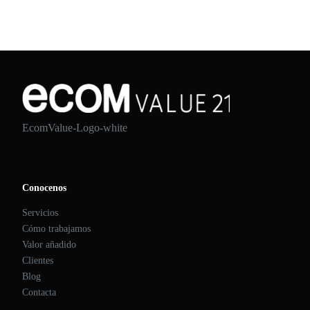
EcomValue-Logo-white
Conocenos
Servicios
Cómo trabajamos
Valor añadido
Clientes
Blog
Contacta