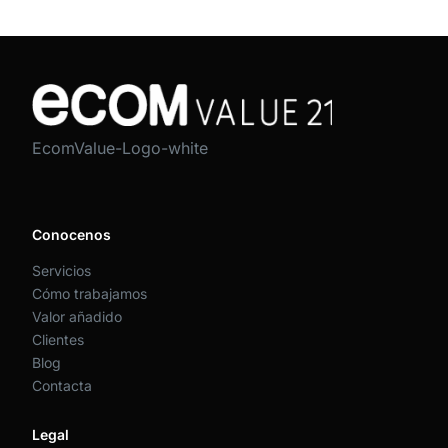
EcomValue-Logo-white
Conocenos
Servicios
Cómo trabajamos
Valor añadido
Clientes
Blog
Contacta
Legal