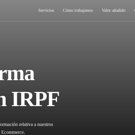
Servicios
Cómo trabajamos
Valor añadido
orma
ón IRPF
ormación relativa a nuestros
ica Ecommerce.