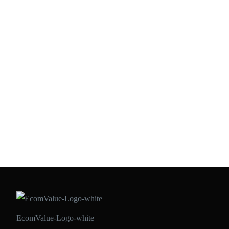
#Ecommerce: El Almacén perfecto para la tienda on line
de una bodega
Madrid, 13 de setiembre del 2021.- Los productores de vino
valoran hoy más que nunca la venta on line, porque así lo han
solicitado sus clientes durante los últimos meses. Antes del 2020 el
ecommerce de las bodegas era un canal modesto. Sin embargo, la
pandemia del Covid19 lo ha revalorizado, sobre todo, pensando en
[…]
ECOMVALUE 21
•
SEPTIEMBRE 13, 2021
EcomValue-Logo-white