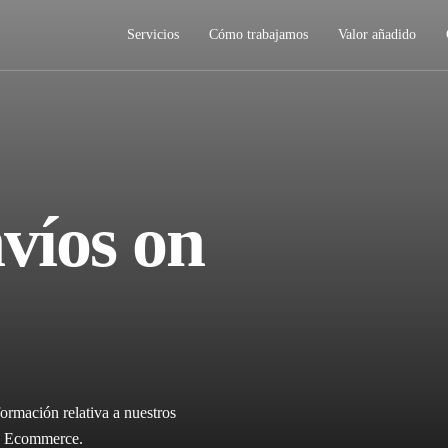
Servicios
Cómo trabajamos
Valor añadido
víos on
ormación relativa a nuestros
ica Ecommerce.