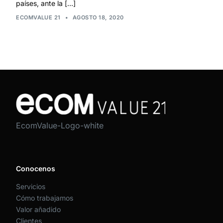
países, ante la […]
ECOMVALUE 21
•
AGOSTO 18, 2020
EcomValue-Logo-white
Conocenos
Servicios
Cómo trabajamos
Valor añadido
Clientes