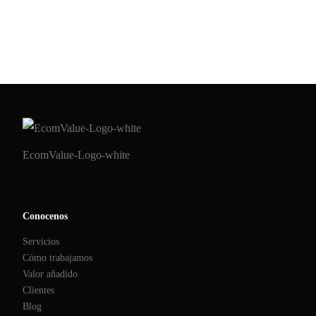
podría bajar 0,5 décimas, y en la UE, 0,3 décimas, según las
estimaciones de la […]
ECOMVALUE 21
•
MARZO 5, 2020
EcomValue-Logo-white
Conocenos
Servicios
Cómo trabajamos
Valor añadido
Clientes
Blog