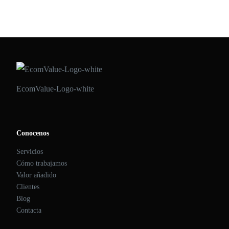
ECOMVALUE 21
•
ABRIL 22, 2022
EcomValue-Logo-white
Conocenos
Servicios
Cómo trabajamos
Valor añadido
Clientes
Blog
Contacta