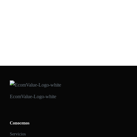
Madrid, 17 de marzo del 2021.- La rentabilidad de una tienda on
line es proporcional al éxito de su logística interna, o externalizada
en un operador especializado. Los costes de almacenar mercancía,
preparar los pedidos en tiempo real y distribuirlos a la casa de cada
cliente son comunes para la gran mayoría de los comercios
digitales. […]
ECOMVALUE 21
•
MARZO 17, 2021
EcomValue-Logo-white
Conocenos
Servicios