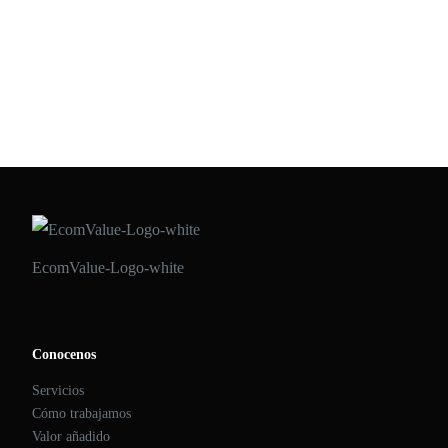
UNO Logística. La patronal de la logística prevé que los días
posteriores al Black Friday las empresas de reparto transporten cada
día 3,5 millones de envíos de media. Una cifra que rozará los 5
[…]
ECOMVALUE 21
•
NOVIEMBRE 13, 2020
EcomValue-Logo-white
Conocenos
Servicios
Cómo trabajamos
Valor añadido