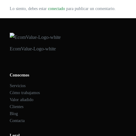
Lo siento, debes estar
conectado
para publicar un comentario.
EcomValue-Logo-white
Conocenos
Servicios
Cómo trabajamos
Valor añadido
Clientes
Blog
Contacta
Legal