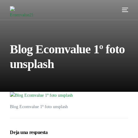
Servicios
Cómo trabajamos
Blog Ecomvalue 1º foto
Valor añadido
unsplash
Clientes
Blog
Contacta
Blog Ecomvalue 1º foto unsplash
Deja una respuesta