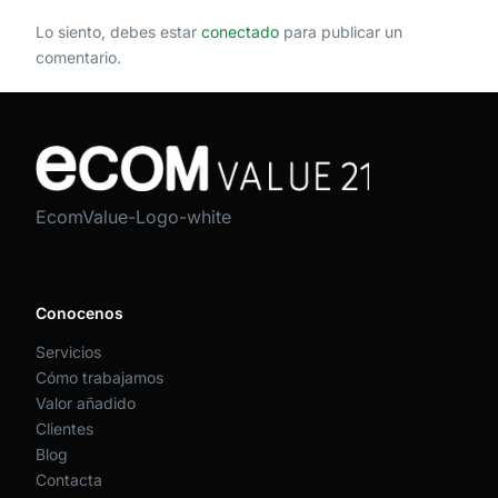
Lo siento, debes estar
conectado
para publicar un
comentario.
EcomValue-Logo-white
Conocenos
Servicios
Cómo trabajamos
Valor añadido
Clientes
Blog
Contacta