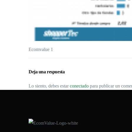
Ecomvalue 1
Deja una respuesta
Lo siento, debes estar
conectado
para publicar un comen