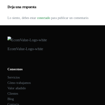
Deja una respuesta
Lo siento, debes estar
conectado
para publicar un comentario.
EcomValue-Logo-white
Conocenos
Servicios
Cómo trabajamos
Valor añadido
Clientes
Blog
Contacta