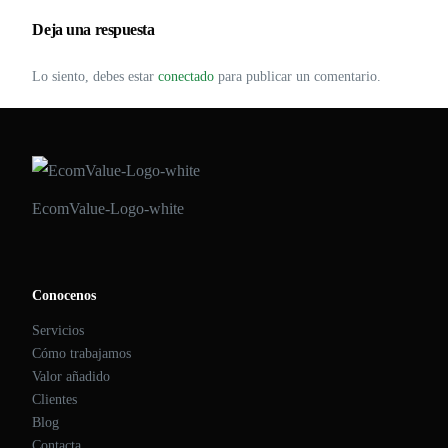
Deja una respuesta
Lo siento, debes estar
conectado
para publicar un comentario.
EcomValue-Logo-white
Conocenos
Servicios
Cómo trabajamos
Valor añadido
Clientes
Blog
Contacta