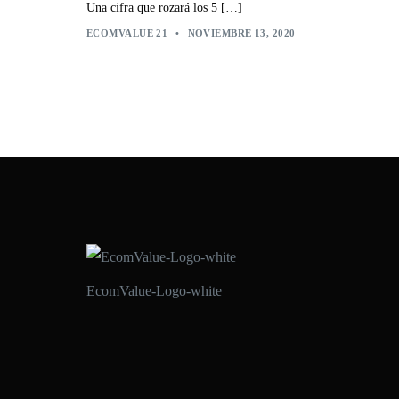
Una cifra que rozará los 5 […]
ECOMVALUE 21
•
NOVIEMBRE 13, 2020
EcomValue-Logo-white