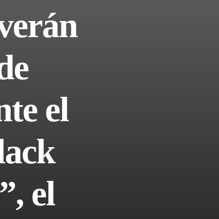
overán
de
te el
lack
, el