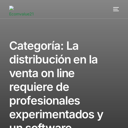
Servicios
Cómo trabajamos
Categoría:
La
Valor añadido
distribución en la
Clientes
venta on line
Blog
requiere de
Contacta
profesionales
experimentados y
un software