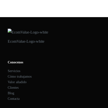
ECOMVALUE 21
•
OCTUBRE 21, 2020
EcomValue-Logo-white
Conocenos
Servicios
Cómo trabajamos
Valor añadido
Clientes
Blog
Contacta