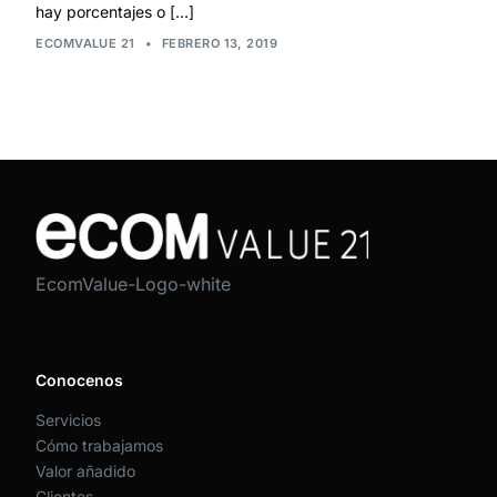
hay porcentajes o […]
ECOMVALUE 21
•
FEBRERO 13, 2019
EcomValue-Logo-white
Conocenos
Servicios
Cómo trabajamos
Valor añadido
Clientes