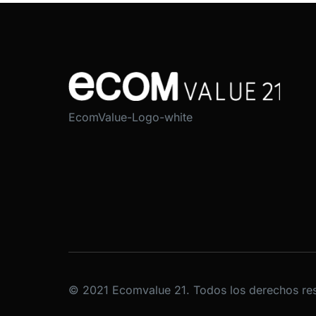
EcomValue-Logo-white
© 2021 Ecomvalue 21. Todos los derechos re