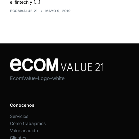
el fintech y […]
ECOMVALUE 21
•
MAYO 9, 2019
EcomValue-Logo-white
Conocenos
Servicios
Cómo trabajamos
Valor añadido
Clientes