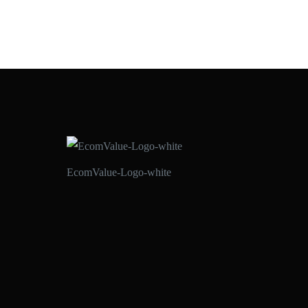
ECOMVALUE 21
•
ABRIL 7, 2020
EcomValue-Logo-white