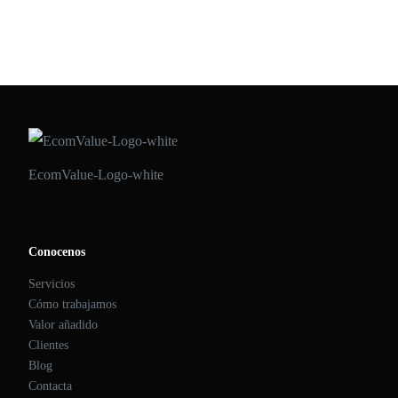
realidad se intensifica […]
ECOMVALUE 21
•
ENERO 15, 2019
EcomValue-Logo-white
Conocenos
Servicios
Cómo trabajamos
Valor añadido
Clientes
Blog
Contacta