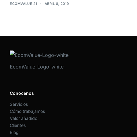
ECOMVALUE 21
•
ABRIL 8, 2019
EcomValue-Logo-white
Conocenos
Servicios
Cómo trabajamos
Valor añadido
Clientes
Blog