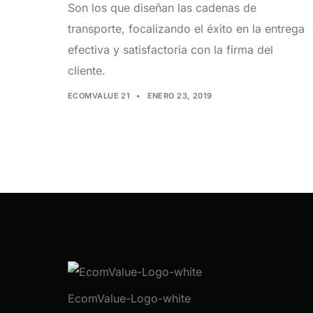
Son los que diseñan las cadenas de
transporte, focalizando el éxito en la entrega
efectiva y satisfactoria con la firma del
cliente.
ECOMVALUE 21
•
ENERO 23, 2019
EcomValue-Logo-white