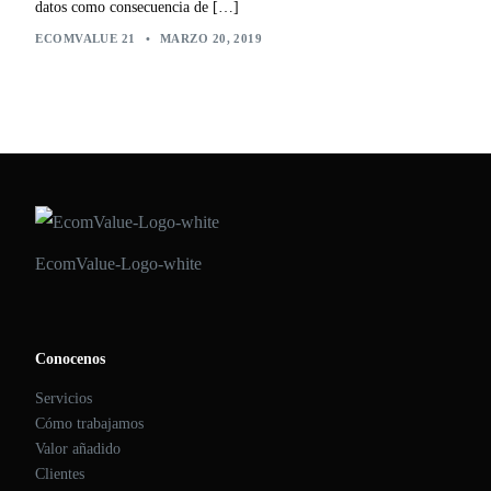
datos como consecuencia de […]
ECOMVALUE 21
•
MARZO 20, 2019
EcomValue-Logo-white
Conocenos
Servicios
Cómo trabajamos
Valor añadido
Clientes