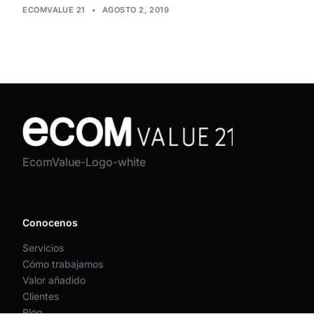
ECOMVALUE 21
•
AGOSTO 2, 2019
EcomValue-Logo-white
Conocenos
Servicios
Cómo trabajamos
Valor añadido
Clientes
Blog