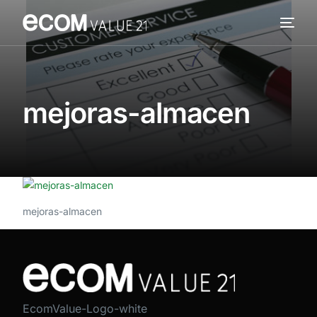
Servicios
Cómo trabajamos
mejoras-almacen
Valor añadido
Clientes
Blog
mejoras-almacen
Contacta
EcomValue-Logo-white