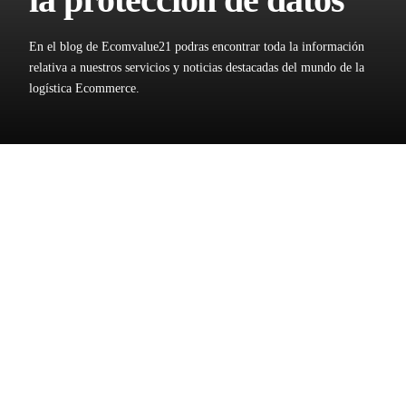
En el blog de Ecomvalue21 podras encontrar toda la información
relativa a nuestros servicios y noticias destacadas del mundo de la
logística Ecommerce.
Tiendas On Line: La Nueva Regulación Europea “Anti-
Cookies” asegura la navegación por Internet a través de
la protección de datos
Madrid, 17 de diciembre del 2020.- La “Directiva Europea
ePrivacy” regula que no se debe establecer en Internet ninguna
cookie o rastreador online antes del consentimiento del usuario.