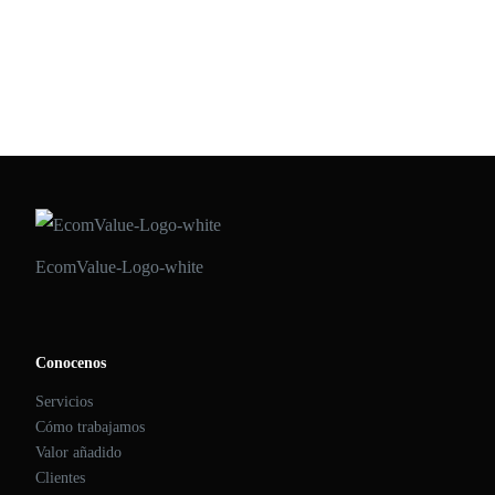
Excepto los estrictamente necesarios para las funciones básicas de
una web, lo que significa que la web tiene que detener todas las
cookies, independientemente de si contienen datos personales […]
ECOMVALUE 21
•
DICIEMBRE 17, 2020
EcomValue-Logo-white
Conocenos
Servicios
Cómo trabajamos
Valor añadido
Clientes