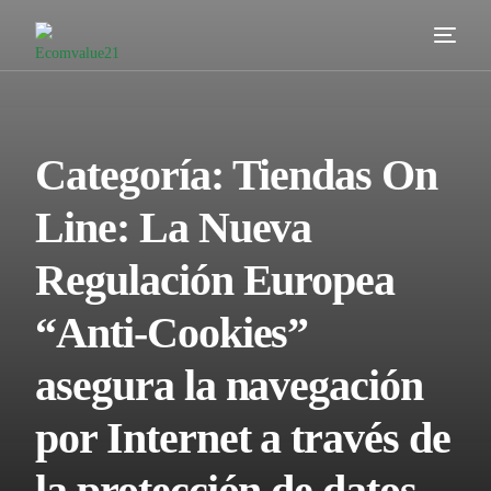
Servicios
Cómo trabajamos
Categoría:
Tiendas On
Valor añadido
Line: La Nueva
Clientes
Regulación Europea
Blog
“Anti-Cookies”
Contacta
asegura la navegación
por Internet a través de
la protección de datos