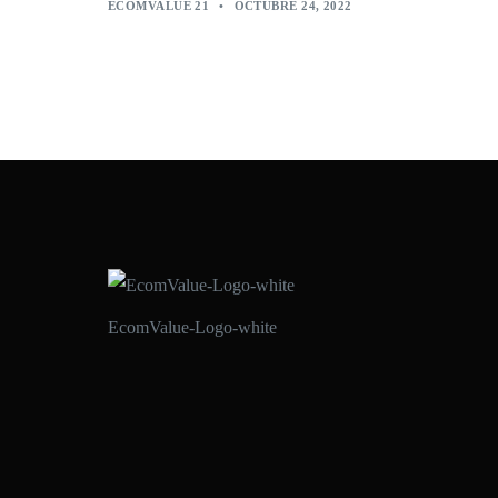
ECOMVALUE 21
•
OCTUBRE 24, 2022
EcomValue-Logo-white