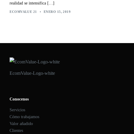
realidad se intensifica […]
ECOMVALUE 21
•
ENERO 15, 2019
EcomValue-Logo-white
Conocenos
Servicios
Cómo trabajamos
Valor añadido
Clientes